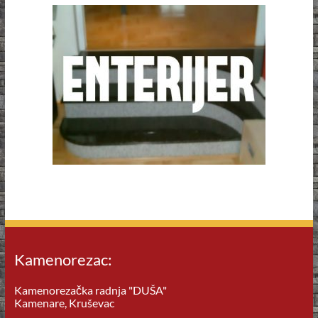
Kamenorezac:
Kamenorezačka radnja "DUŠA"
Kamenare, Kruševac