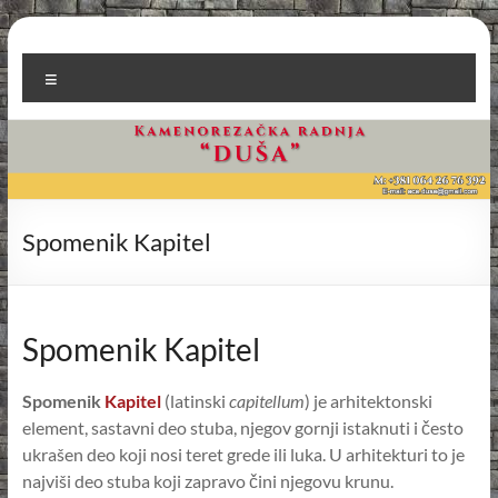
Skip
to
Kamenorezačka radnja
content
Menu
Duša
Spomenik Kapitel
Spomenik Kapitel
Spomenik
Kapitel
(latinski
capitellum
) je arhitektonski
element, sastavni deo stuba, njegov gornji istaknuti i često
ukrašen deo koji nosi teret grede ili luka. U arhitekturi to je
najviši deo stuba koji zapravo čini njegovu krunu.