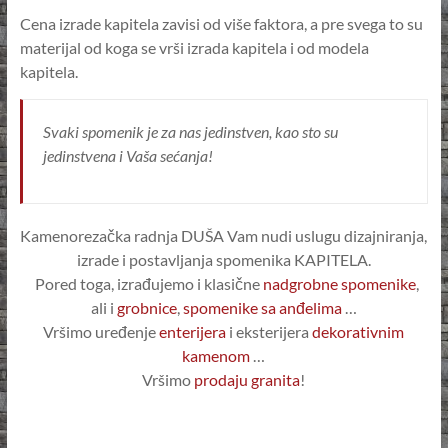
Cena izrade kapitela zavisi od više faktora, a pre svega to su
materijal od koga se vrši izrada kapitela i od modela
kapitela.
Svaki spomenik je za nas jedinstven, kao sto su
jedinstvena i Vaša sećanja!
Kamenorezačka radnja DUŠA Vam nudi uslugu dizajniranja,
izrade i postavljanja spomenika KAPITELA.
Pored toga, izrađujemo i klasične
nadgrobne spomenike
,
ali i
grobnice
,
spomenike sa anđelima
…
Vršimo uređenje
enterijera
i eksterijera
dekorativnim
kamenom
…
Vršimo
prodaju granita
!