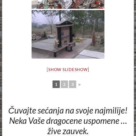
[SHOW SLIDESHOW]
1
2
3
►
Čuvajte sećanja na svoje najmilije!
Neka Vaše dragocene uspomene …
žive zauvek.