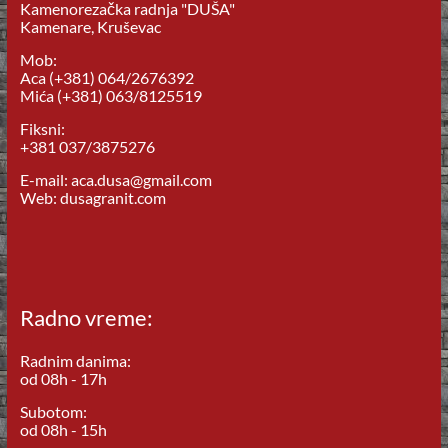
Kamenorezačka radnja "DUŠA"
Kamenare, Kruševac
Mob:
Aca (+381) 064/2676392
Mića (+381) 063/8125519
Fiksni:
+381 037/3875276
E-mail: aca.dusa@gmail.com
Web: dusagranit.com
Radno vreme:
Radnim danima:
od 08h - 17h
Subotom:
od 08h - 15h