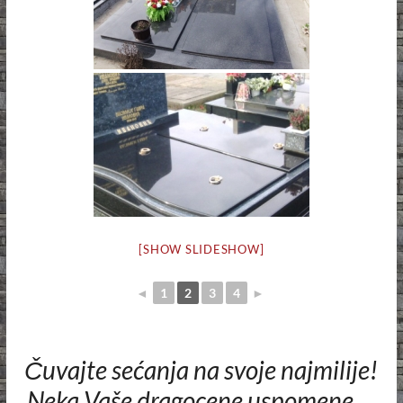
[SHOW SLIDESHOW]
◄
1
2
3
4
►
Čuvajte sećanja na svoje najmilije!
Neka Vaše dragocene uspomene …