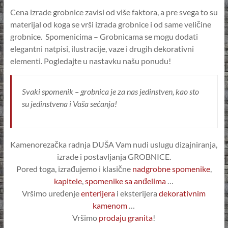
Cena izrade grobnice zavisi od više faktora, a pre svega to su
materijal od koga se vrši izrada grobnice i od same veličine
grobnice. Spomenicima – Grobnicama se mogu dodati
elegantni natpisi, ilustracije, vaze i drugih dekorativni
elementi. Pogledajte u nastavku našu ponudu!
Svaki spomenik – grobnica je za nas jedinstven, kao sto
su jedinstvena i Vaša sećanja!
Kamenorezačka radnja DUŠA Vam nudi uslugu dizajniranja,
izrade i postavljanja GROBNICE.
Pored toga, izrađujemo i klasične
nadgrobne spomenike
,
kapitele
,
spomenike sa anđelima
…
Vršimo uređenje
enterijera
i eksterijera
dekorativnim
kamenom
…
Vršimo
prodaju granita
!