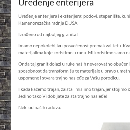
Uređenje enterijera
Uređenje enterijera i eksterijera: podovi, stepenište, ku
Kamenorezačka radnja DUŠA
Izrađeno od najboljeg granita!
Imamo nepokolebljivu posvećenost prema kvalitetu. Kvali
materijalima koje koristimo u radu. Mi koristimo samo naj
Onda taj granit dolazi u ruke naših neverovatno obučenih
sposobnost da transformišu te materijale u pravo umetn
uspomene i stvara trajno nasleđe za Vašu porodicu.
I kada kažemo trajan, zaista i mislimo trajan, jer stojimo 
Jedino tako Vi dobijate zaista trajno nasleđe!
Neki od naših radova: