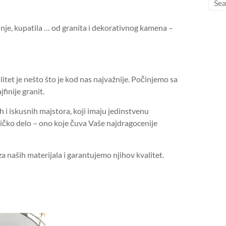
hinje, kupatila … od granita i dekorativnog kamena –
tet je nešto što je kod nas najvažnije. Počinjemo sa
finije granit.
 i iskusnih majstora, koji imaju jedinstvenu
ičko delo – ono koje čuva Vaše najdragocenije
iza naših materijala i garantujemo njihov kvalitet.