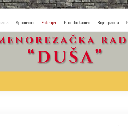
Duša
nama
Spomenici
Enterijer
Prirodni kamen
Boje granita
P